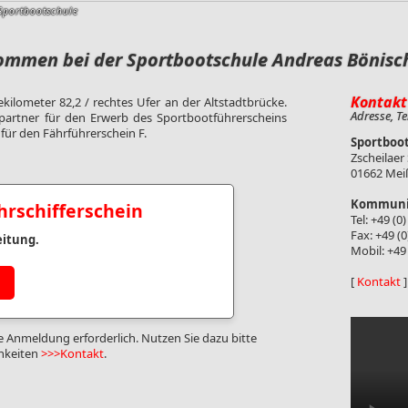
 Sportbootschule
kommen bei der Sportbootschule Andreas Bönis
Kontakt
kilometer 82,2 / rechtes Ufer an der Altstadtbrücke.
Adresse, Te
partner für den Erwerb des Sportbootführerscheins
für den Fährführerschein F.
Sportboo
Zscheilaer
01662 Mei
Kommuni
hrschifferschein
Tel: +49 (0
Fax: +49 (
eitung.
Mobil: +49
[
Kontakt
]
ine Anmeldung erforderlich. Nutzen Sie dazu bitte
hkeiten
>>>Kontakt
.