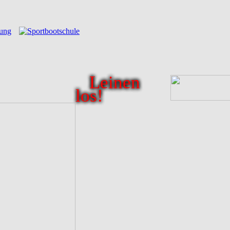
Leinen
los!