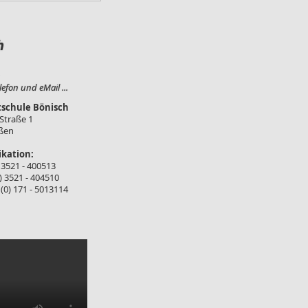
ch
lefon und eMail ...
tschule Bönisch
 Straße 1
ßen
kation:
) 3521 - 400513
0) 3521 - 404510
 (0) 171 - 5013114