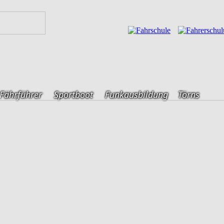
Fährführer
Sportboot
Funkausbildung
Törns