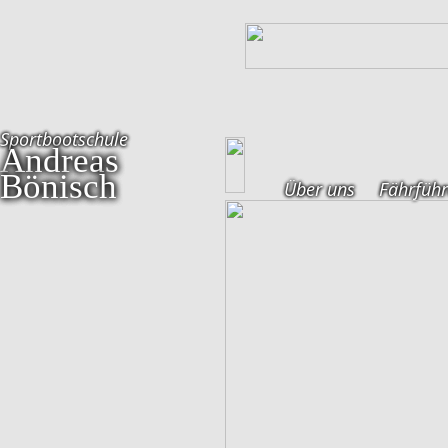
Sportbootschule
Andreas
Bönisch
Über uns
Fährführ